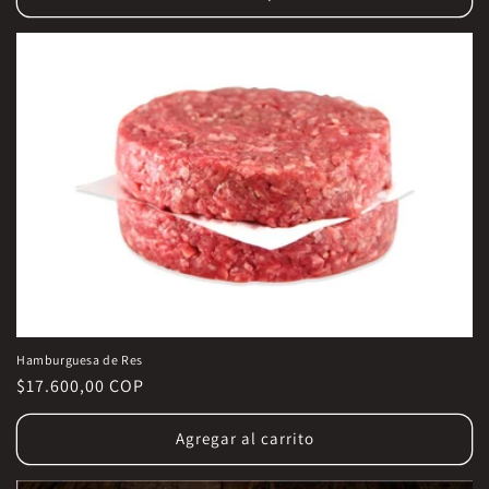
Hamburguesa de Res
Precio
$17.600,00 COP
habitual
Agregar al carrito