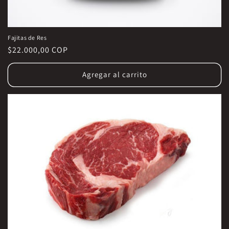
Fajitas de Res
Precio
$22.000,00 COP
habitual
Agregar al carrito