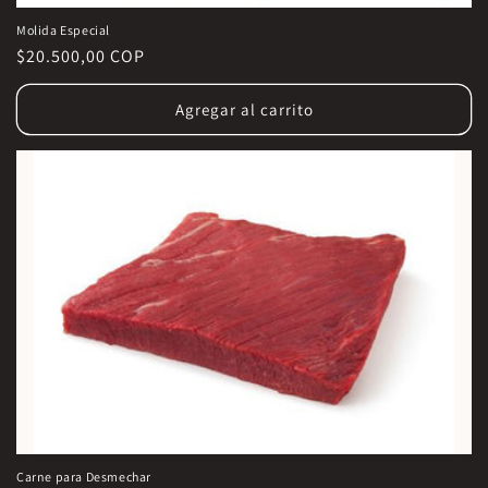
Molida Especial
Precio
$20.500,00 COP
habitual
Agregar al carrito
Carne para Desmechar