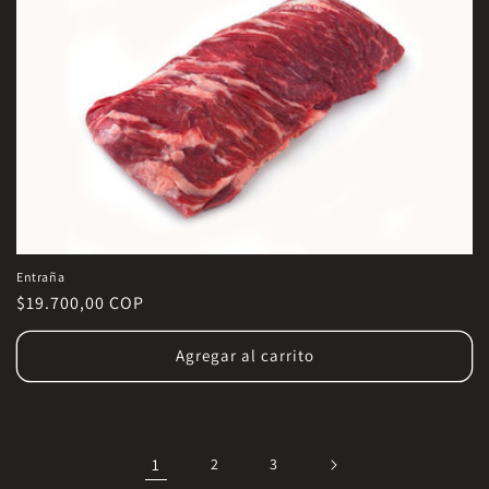
Entraña
Precio
$19.700,00 COP
habitual
Agregar al carrito
1
2
3