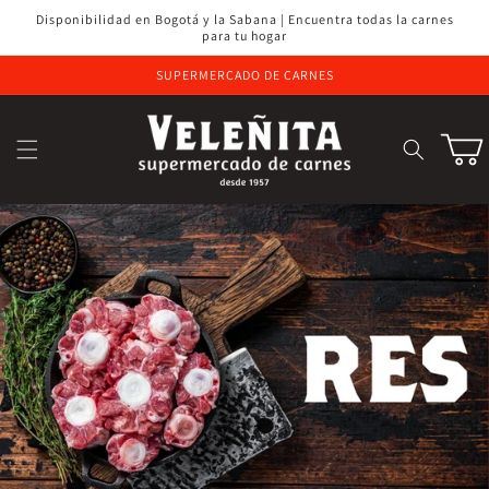
Ir
Disponibilidad en Bogotá y la Sabana | Encuentra todas la carnes
directamente
para tu hogar
al contenido
SUPERMERCADO DE CARNES
Carrito